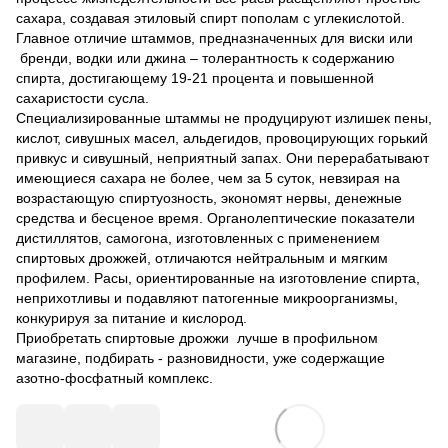
сахара, создавая этиловый спирт пополам с углекислотой.
Главное отличие штаммов, предназначенных для виски или
бренди, водки или джина – толерантность к содержанию
спирта, достигающему 19-21 процента и повышенной
сахаристости сусла.
Специализированные штаммы не продуцируют излишек пены,
кислот, сивушных масел, альдегидов, провоцирующих горький
привкус и сивушный, неприятный запах. Они перерабатывают
имеющиеся сахара не более, чем за 5 суток, невзирая на
возрастающую спиртуозность, экономят нервы, денежные
средства и бесценое время. Органолептические показатели
дистиллятов, самогона, изготовленных с применением
спиртовых дрожжей, отличаются нейтральным и мягким
профилем. Расы, ориентированные на изготовление спирта,
неприхотливы и подавляют патогенные микроорганизмы,
конкурируя за питание и кислород.
Приобретать спиртовые дрожжи лучше в профильном
магазине, подбирать - разновидности, уже содержащие
азотно-фосфатный комплекс.