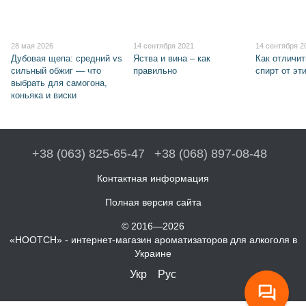
28 мая 2026
14 сентября 2021
14 сентября 2
Дубовая щепа: средний vs
Яства и вина – как
Как отличи
сильный обжиг — что
правильно
спирт от эт
выбрать для самогона,
коньяка и виски
+38 (063) 825-65-47
+38 (068) 897-08-48
Контактная информация
Полная версия сайта
© 2016—2026
«HOOTCH» - интернет-магазин ароматизаторов для алкоголя в
Украине
Укр
Рус