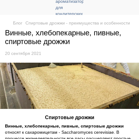
Блог
Спиртовые дрожжи - преимущества и особенности
Винные, хлебопекарные, пивные,
спиртовые дрожжи
20 сентября 2021
Спиртовые дрожжи
Винные, хлебопекарные, пивные, спиртовые дрожжи
относят к сахаромицетам - Saccharomyces cerevisiae. В
процессе жизнедеятельности все расы расщепляют простые