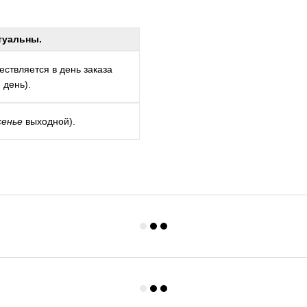
туальны.
ствляется в день заказа
 день).
сенье
выходной).