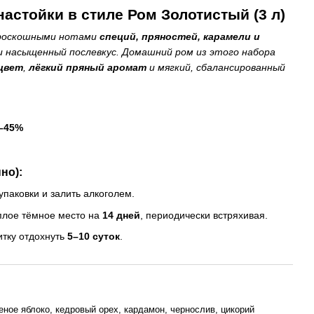
астойки в стиле Ром Золотистый (3 л)
 роскошными нотами
специй, пряностей, карамели и
и насыщенный послевкус. Домашний ром из этого набора
цвет
,
лёгкий пряный аромат
и мягкий, сбалансированный
–45%
но):
паковки и залить алкоголем.
плое тёмное место на
14 дней
, периодически встряхивая.
итку отдохнуть
5–10 суток
.
еное яблоко, кедровый орех, кардамон, чернослив, цикорий