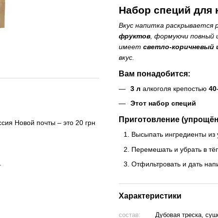
Набор специй для н
Вкус напитка раскрывается
фруктов
, формуючи повный 
имеет
светло-коричневый 
вкус.
Вам понадобится:
3 л
алкоголя крепостью
40
Этот набор специй
Приготовление (упрощён
сия Новой почты – это 20 грн
Высыпать ингредиенты из у
Перемешать и убрать в тё
.
Отфильтровать и дать нап
Характеристики
состав:
Дубовая треска, суш