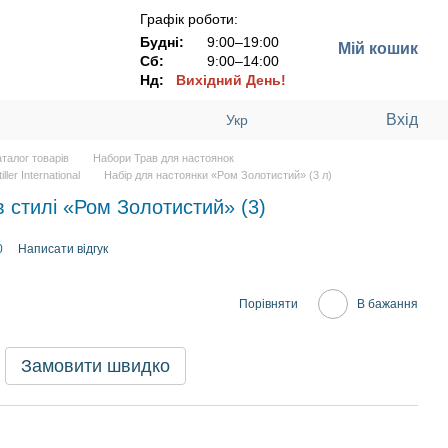
Графік роботи:
Будні:
9:00–19:00
Мій кошик
Сб:
9:00–14:00
Нд:
Вихідний День!
Вхід
Укр
аталог товарів
Набори Трав для настоянок
ler International
Набір для настоянки «Ром Золотистий» (3 л)
в стилі «Ром Золотистий» (3)
0
Написати відгук
Порівняти
В бажання
Замовити швидко