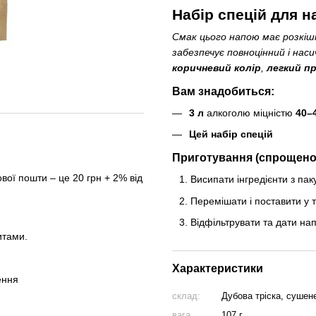
Набір спецій для н
Смак цього напою має розкі
забезпечує повноцінний і нас
коричневий колір
,
легкий п
Вам знадобиться:
3 л
алкоголю міцністю
40–
Цей набір спецій
Приготування (спрощено
вої пошти – це 20 грн + 2% від
Висипати інгредієнти з па
Перемішати і поставити у 
Відфільтрувати та дати на
итами.
Характеристики
ення
склад:
Дубова тріска, сушене
вага
107 г