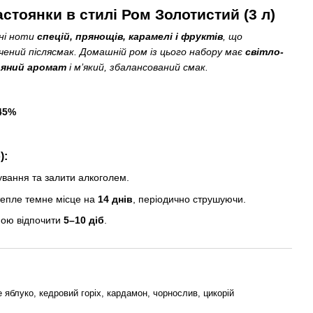
астоянки в стилі Ром Золотистий (3 л)
шні ноти
спецій, прянощів, карамелі і фруктів
, що
ичений післясмак. Домашній ром із цього набору має
світло-
ряний аромат
і м’який, збалансований смак.
45%
):
кування та залити алкоголем.
тепле темне місце на
14 днів
, періодично струшуючи.
пою відпочити
5–10 діб
.
 яблуко, кедровий горіх, кардамон, чорнослив, цикорій