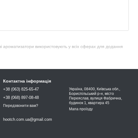
ві ароматизатори використовують у всіх сферах для додання
Контактна інформація
+38 (063) 825-65-47
Україна, 08400, Київська обл.,
Бориспільський р-н, місто
+38 (068) 897-08-48
Переяслав, вулиця Фабрична,
будинок 1, квартира 45
Передзвонити вам?
Мапа проїзду
hootch.com.ua@gmail.com