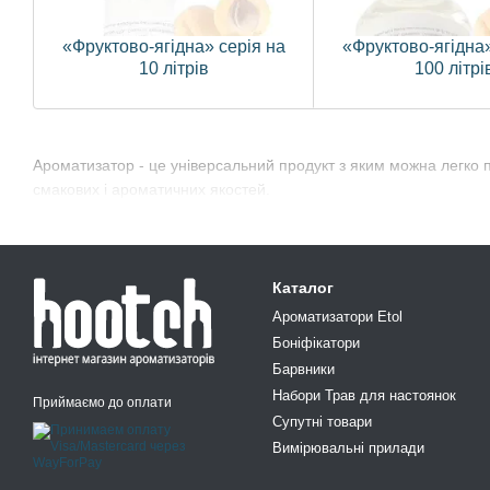
«Фруктово-ягідна» серія на
«Фруктово-ягідна»
10 літрів
100 літрі
Ароматизатор - це універсальний продукт з яким можна легко 
смакових і ароматичних якостей.
Каталог
Ароматизатори Etol
Боніфікатори
Барвники
Набори Трав для настоянок
Приймаємо до оплати
Супутні товари
Вимірювальні прилади