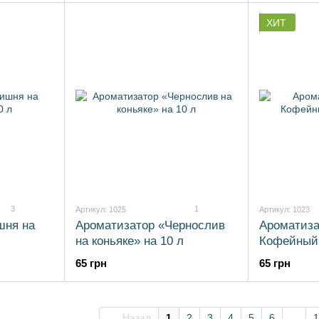
ХИТ
3
1
Артикул: 1025
Артикул: 1023
шня на
Ароматизатор «Чернослив
Ароматиза
на коньяке» на 10 л
Кофейный»
65 грн
65 грн
Назад
1
2
3
4
5
6
...
1