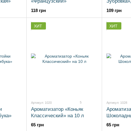
ская»
«Французский»
Зубровка»,
118 грн
109 грн
ХИТ
ХИТ
5
Артикул: 1020
Артикул: 1028
и
Ароматизатор «Коньяк
Ароматиза
бука»
Классический» на 10 л
Шоколадны
65 грн
65 грн