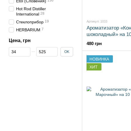
136
Etol (Словения)
Hot Rod Distiller
28
International
19
Стеклоприбор
Артикул: 1033
Ароматизатор «Кон
7
HERBARIUM
шоколадный» на 10
Цена, грн
480 грн
От Цена, грн
До Цена, грн
OK
НОВИНКА
ХИТ