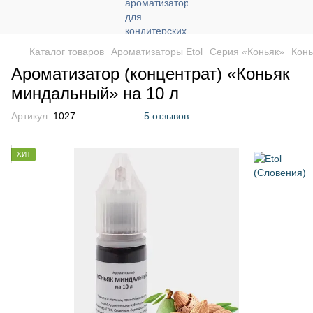
Каталог товаров
Ароматизаторы Etol
Серия «Коньяк»
Конь
Ароматизатор (концентрат) «Коньяк
миндальный» на 10 л
Артикул:
1027
5 отзывов
ХИТ