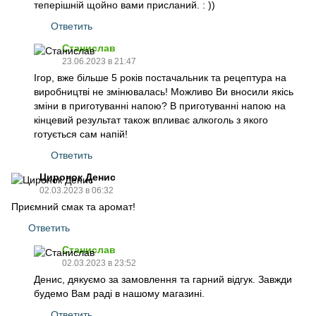
теперішній щойно вами присланий. : ))
Ответить
Станислав
23.06.2023 в 21:47
Ігор, вже більше 5 років постачальник та рецептура на
виробництві не змінювалась! Можливо Ви вносили якісь
зміни в приготуванні напою? В приготуванні напою на
кінцевий результат також впливає алкоголь з якого
готується сам напій!
Ответить
Циронок Денис
02.03.2023 в 06:32
Приємний смак та аромат!
Ответить
Станислав
02.03.2023 в 23:52
Денис, дякуємо за замовлення та гарний відгук. Завжди
будемо Вам раді в нашому магазині.
Ответить