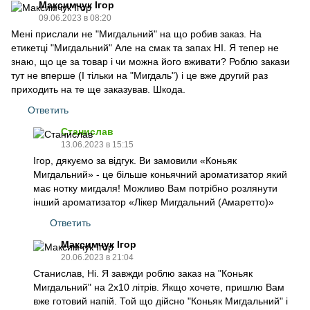
Максимчук Ігор
09.06.2023 в 08:20
Мені прислали не "Мигдальний" на що робив заказ. На
етикетці "Мигдальний" Але на смак та запах НІ. Я тепер не
знаю, що це за товар і чи можна його вживати? Роблю закази
тут не вперше (І тільки на "Мигдаль") і це вже другий раз
приходить на те ще заказував. Шкода.
Ответить
Станислав
13.06.2023 в 15:15
Ігор, дякуємо за відгук. Ви замовили «Коньяк
Мигдальний» - це більше коньячний ароматизатор який
має нотку мигдаля! Можливо Вам потрібно розлянути
інший ароматизатор «Лікер Мигдальний (Амаретто)»
Ответить
Максимчук Ігор
20.06.2023 в 21:04
Станислав, Ні. Я завжди роблю заказ на "Коньяк
Мигдальний" на 2х10 літрів. Якщо хочете, пришлю Вам
вже готовий напій. Той що дійсно "Коньяк Мигдальний" і