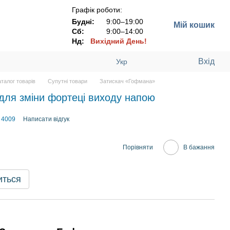
Графік роботи:
Будні:
9:00–19:00
Мій кошик
Сб:
9:00–14:00
Нд:
Вихідний День!
Вхід
Укр
аталог товарів
Супутні товари
Затискач «Гофмана»
для зміни фортеці виходу напою
 4009
Написати відгук
Порівняти
В бажання
иться