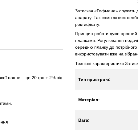
Затискач «Гофмана» служить 
апарату. Так само затиск необх
ректифікату.
Принцип роботи дуже простий 
планками. Регулювання подачі 
середню планку до потрібного 
використовувати вже на зібра
Технічні характеристики Зати
вої пошти – це 20 грн + 2% від
Тип пристрою:
Матеріал:
итами.
Вага:
ення