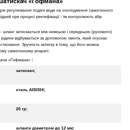
Затискач «Гофмана»
для регулювання подачі води на охолодження самогонного
ідний при процесі ректифікації - їм контролюють збір
- шланг затискається між нижньою і середньою (рухомого)
рідини відбувається за допомогою гвинта, який опускає
стискання. Зручність затиску в тому, що його можна
ному самогонному апараті.
скачa «Гофмана»
:
затискач;
сталь AISI304;
20 гр;
шланги діаметром до 12 мм;