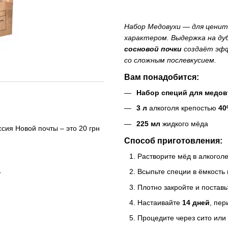
Набор Медовухи — для ценит
характером. Выдержка на ду
сосновой почки
создаёт эфф
со сложным послевкусием.
Вам понадобится:
Набор специй для медов
3 л
алкоголя крепостью
40
225 мл
жидкого мёда
сия Новой почты – это 20 грн
Способ приготовления:
Растворите мёд в алкоголе
.
Всыпьте специи в ёмкость
Плотно закройте и поставь
Настаивайте
14 дней
, пер
Процедите через сито или