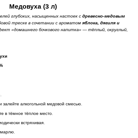
Медовуха (3 л)
елей глубоких, насыщенных настоек с
древесно-медовым
бовой треске в сочетании с ароматом
яблока, дягиля и
ект «домашнего бочкового напитка» — тёплый, округлый,
ухи
%
.
 и залейте алкогольной медовой смесью.
те в тёмное тёплое место.
иодически встряхивая.
 марлю.