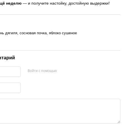
щё неделю
— и получите настойку, достойную выдержки!
ень дягиля, сосновая почка, яблоко сушеное
нтарий
Войти с помощью