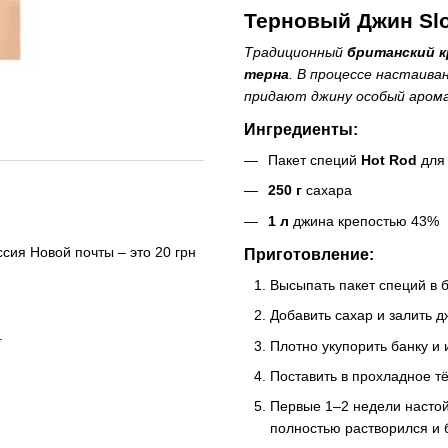
Терновый Джин Sl
Традиционный
британский к
терна
. В процессе настаив
придают джину особый арома
Ингредиенты:
Пакет специй
Hot Rod
для 
250 г
сахара
1 л
джина крепостью 43%
сия Новой почты – это 20 грн
Приготовление:
Высыпать пакет специй в 
Добавить сахар и залить 
.
Плотно укупорить банку и
Поставить в прохладное т
Первые 1–2 недели настой
полностью растворился и 