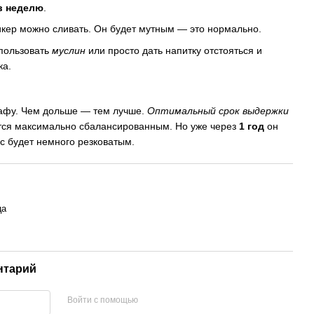
в неделю
.
икер можно сливать. Он будет мутным — это нормально.
пользовать
муслин
или просто дать напитку отстояться и
ка.
афу. Чем дольше — тем лучше.
Оптимальный срок выдержки
ется максимально сбалансированным. Но уже через
1 год
он
ус будет немного резковатым.
ца
нтарий
Войти с помощью