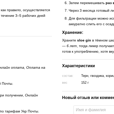
Затем перемешивать
раз 
, как правило, осуществляется
Через 3 месяца готовый л
 течение 3–5 рабочих дней
Для фильтрации можно ис
аккуратно слить его с осад
Хранение:
Храните
sloe gin
в тёмном шк
— 6 лет
, тогда ликер получа
готов к употреблению, хотя вк
Характеристики
нлайн оплата, Оплата на
состав:
Терн, гвоздика, кори
вес
152 г
 Почты.
ри получении,
Онлайн
Новый отзыв или комме
 по тарифам Укр Почты.