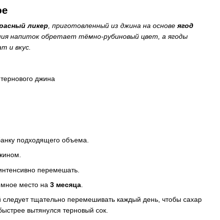
oe
расный ликер
, приготовленный из джина на основе
ягод
ания напиток обретает тёмно-рубиновый цвет, а ягоды
т и вкус.
тернового джина
банку подходящего объема.
джином.
 интенсивно перемешать.
ёмное место на
3 месяца
.
 следует тщательно перемешивать каждый день, чтобы сахар
быстрее вытянулся терновый сок.