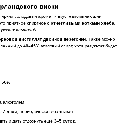
Ирландского виски
 яркий солодовый аромат и вкус, напоминающий
это приятное спиртное с
отчетливыми нотками хлеба
.
мужских компаний
.
ерновой дистиллят двойной перегонки
. Также можно
авленный до
40–45%
этиловый спирт, хотя результат будет
–50%
а алкоголем.
те
7 дней
, периодически взбалтывая.
ить и дать отдохнуть ещё
3–5 суток
.