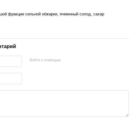
шой фракции сильной обжарки, ячменный солод, сахар
нтарий
Войти с помощью