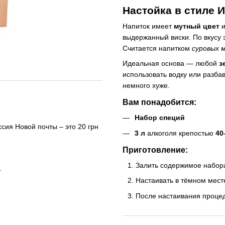
Настойка в стиле 
Напиток имеет
мутный цвет
и
выдержанный виски. По вкусу 
Считается напитком
суровых 
Идеальная основа — любой
з
использовать водку или разб
немного хуже.
Вам понадобится:
Набор специй
сия Новой почты – это 20 грн
3 л
алкоголя крепостью
40
Приготовление:
Залить содержимое набор
.
Настаивать в тёмном мес
После настаивания процед