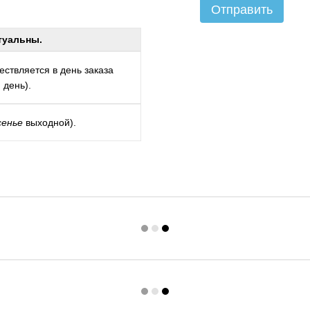
Отправить
туальны.
ствляется в день заказа
 день).
сенье
выходной).