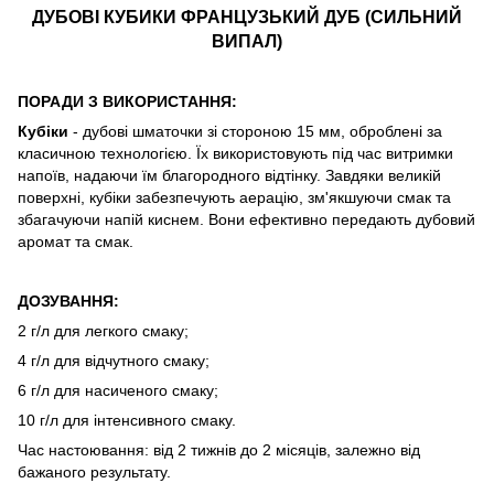
ДУБОВІ КУБИКИ ФРАНЦУЗЬКИЙ ДУБ (СИЛЬНИЙ
ВИПАЛ)
ПОРАДИ З ВИКОРИСТАННЯ:
Кубіки
- дубові шматочки зі стороною 15 мм, оброблені за
класичною технологією. Їх використовують під час витримки
напоїв, надаючи їм благородного відтінку. Завдяки великій
поверхні, кубіки забезпечують аерацію, зм'якшуючи смак та
збагачуючи напій киснем. Вони ефективно передають дубовий
аромат та смак.
ДОЗУВАННЯ:
2 г/л для легкого смаку;
4 г/л для відчутного смаку;
6 г/л для насиченого смаку;
10 г/л для інтенсивного смаку.
Час настоювання: від 2 тижнів до 2 місяців, залежно від
бажаного результату.