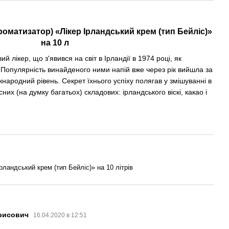
оматизатор) «Лікер Ірландський крем (тип Бейліс)»
на 10 л
й лікер, що з'явився на світ в Ірландії в 1974 році, як
с. Популярність винайденого ними напій вже через рік вийшла за
народний рівень. Секрет їхнього успіху полягав у змішуванні в
их (на думку багатьох) складових: ірландського віскі, какао і
рландський крем (тип Бейліс)» на 10 літрів
орисович
16.04.2020 в 12:51