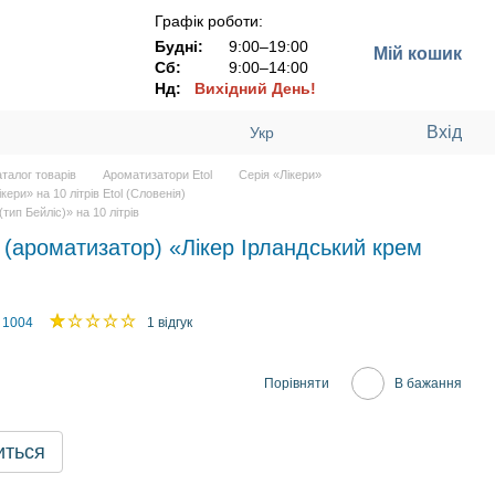
Графік роботи:
Будні:
9:00–19:00
Мій кошик
Сб:
9:00–14:00
Нд:
Вихідний День!
Вхід
Укр
аталог товарів
Ароматизатори Etol
Серія «Лікери»
кери» на 10 літрів Etol (Словенія)
тип Бейліс)» на 10 літрів
(ароматизатор) «Лікер Ірландський крем
 1004
1 відгук
Порівняти
В бажання
иться