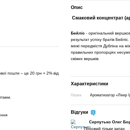
Опис
Смаковий концентрат (ар
Бейліс
- оригінальний вершкови
результат успіху братів Бейлі
межі передмістя Дубліна на між
правильних пропорціях несумісн
свіжих вершків.
вої пошти – це 20 грн + 2% від
Характеристики
Назва
Ароматизатор «Лікер І
итами.
Відгуки
1
ення
Серпутько Олег Б
Похожий тільки запах