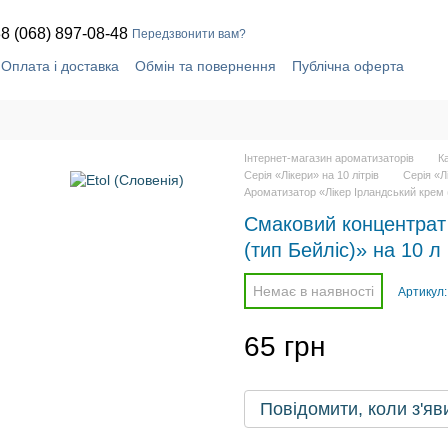
8 (068) 897-08-48
Передзвонити вам?
Оплата і доставка
Обмін та повернення
Публічна оферта
Контактна інформація
Інтернет-магазин ароматизаторів
К
Серія «Лікери» на 10 літрів
Серія «Лі
Ароматизатор «Лікер Ірландський крем (
Смаковий концентрат 
(тип Бейліс)» на 10 л
Немає в наявності
Артикул:
65 грн
Повідомити, коли з'яв