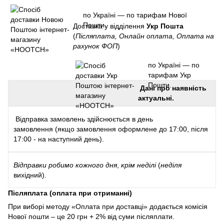
по Україні — по тарифам Нової
Пошти.
Доставка у відділення
Укр Пошта
(
Післяплата, Онлайн оплата, Оплата на
рахунок ФОП
)
по Україні — по
тарифам Укр
Пошти.
Дані про наявність
актуальні.
Відправка замовлень здійснюється в день
замовлення (якщо замовлення оформлене до 17:00, після
17:00 - на наступний день).
Відправки
робимо кожного дня
,
крім неділі
(
неділя
вихідний).
Післяплата (оплата при отриманні)
При виборі методу «Оплата при доставці» додається комісія
Нової пошти – це 20 грн + 2% від суми післяплати.