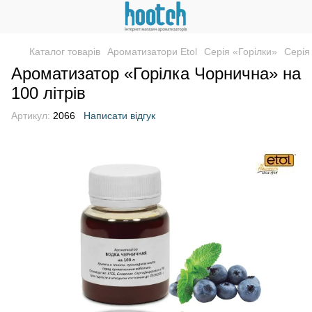
Каталог товарів
Ароматизатори Etol
Серія «Горілки»
Серія
Ароматизатор «Горілка Чорнична» на
100 літрів
Артикул:
2066
Написати відгук