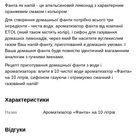
Фанта як напій - це апельсиновий лимонад з характерним
оранжевим смаком і кольором.
Для створення домашньої фанти потрібно всього три
інгредієнти - чиста вода, ароматизатор фанта від компанії
ETOL (який також містить колір), і сифон для газування
домашніх лимонадів, через який Ви наситите вуглекислим
газом Ваш напій-фанту, приготований в домашніх умовах. І
Ваша домашня фанта буде повністю ідентичний магазинним
аналогам з гучними іменами.
Рецепт приготування домашньої фанти з води і
ароматизатора: влити в 10 чистої води ароматизатор «Фанта»
на 10 літрів, сифоном газуючи і отримуємо смачний і
газований напій!
Характеристики
Назва
Ароматизатор «Фанта» на 10 літрів
Відгуки