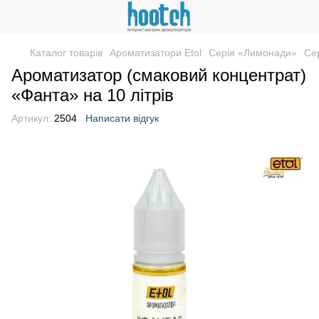
Каталог товарів
Ароматизатори Etol
Серія «Лимонади»
Се
Ароматизатор (смаковий концентрат)
«Фанта» на 10 літрів
Артикул:
2504
Написати відгук