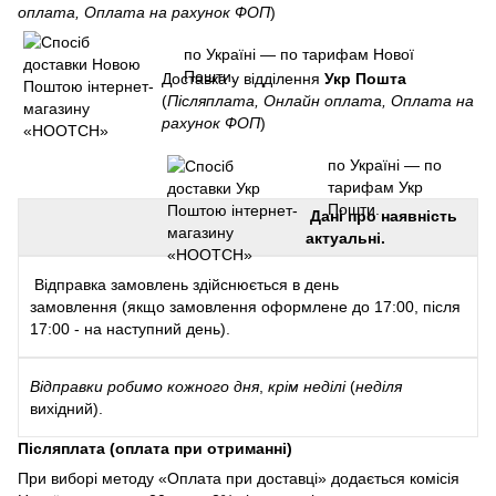
оплата, Оплата на рахунок ФОП
)
по Україні — по тарифам Нової
Пошти.
Доставка у відділення
Укр Пошта
(
Післяплата, Онлайн оплата, Оплата на
рахунок ФОП
)
по Україні — по
тарифам Укр
Пошти.
Дані про наявність
актуальні.
Відправка замовлень здійснюється в день
замовлення (якщо замовлення оформлене до 17:00, після
17:00 - на наступний день).
Відправки
робимо кожного дня
,
крім неділі
(
неділя
вихідний).
Післяплата (оплата при отриманні)
При виборі методу «Оплата при доставці» додається комісія