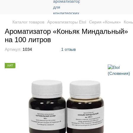
Каталог товаров
Ароматизаторы Etol
Серия «Коньяк»
Конь
Ароматизатор «Коньяк Миндальный»
на 100 литров
Артикул:
1034
1 отзыв
ХИТ